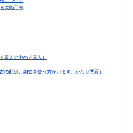
格について
る欠陥工事
（ド素人の中のド素人）
中古の配線、銅管を使う方がいます。かなり悪質）