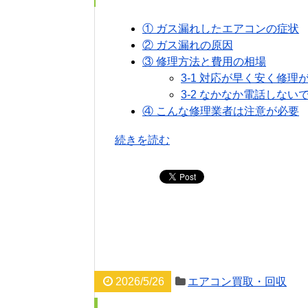
① ガス漏れしたエアコンの症状
② ガス漏れの原因
③ 修理方法と費用の相場
3-1 対応が早く安く修理
3-2 なかなか電話しな
④ こんな修理業者は注意が必要
続きを読む
2026/5/26
エアコン買取・回収