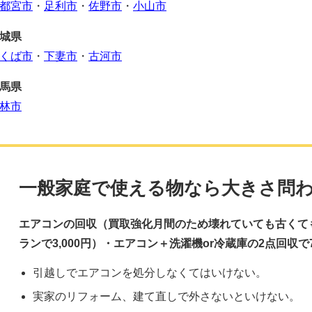
都宮市
・
足利市
・
佐野市
・
小山市
城県
くば市
・
下妻市
・
古河市
馬県
林市
一般家庭で使える物なら大きさ問わ
エアコンの回収（買取強化月間のため壊れていても古くても
ランで3,000円）・エアコン＋洗濯機or冷蔵庫の2点回収で
引越しでエアコンを処分しなくてはいけない。
実家のリフォーム、建て直しで外さないといけない。