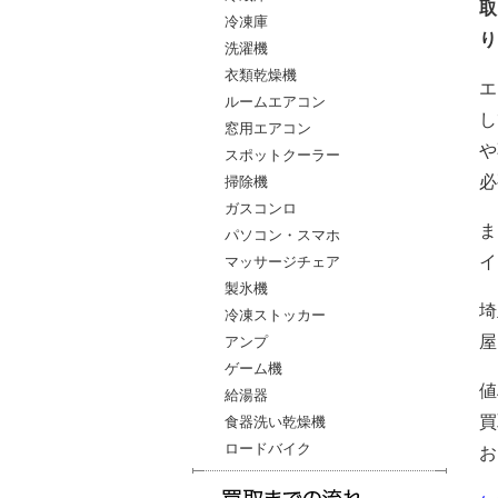
取
冷凍庫
り
洗濯機
衣類乾燥機
エ
ルームエアコン
し
窓用エアコン
や
スポットクーラー
必
掃除機
ガスコンロ
ま
パソコン・スマホ
イ
マッサージチェア
製氷機
埼
冷凍ストッカー
屋
アンプ
ゲーム機
値
給湯器
買
食器洗い乾燥機
ロードバイク
お