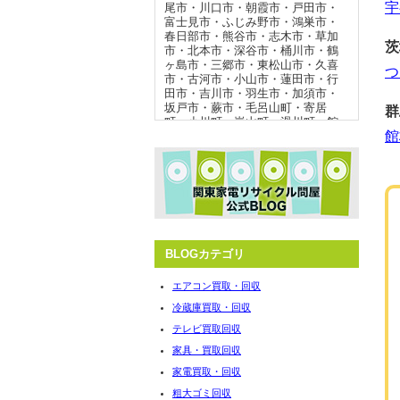
宇
尾市
・
川口市
・
朝霞市
・
戸田市
・
富士見市
・
ふじみ野市
・
鴻巣市
・
春日部市
・
熊谷市
・
志木市
・
草加
茨
市
・
北本市
・
深谷市
・
桶川市
・
鶴
ヶ島市
・
三郷市
・
東松山市
・
久喜
つ
市
・
古河市
・
小山市
・
蓮田市
・
行
田市
・
吉川市
・
羽生市
・
加須市
・
坂戸市
・
蕨市
・
毛呂山町
・
寄居
群
町
・
小川町
・
嵐山町
・
滑川町
・
館
館
林市
・
邑楽郡板倉町
・
邑楽郡千代
田町
・
邑楽郡明和町
・
佐野市
・
野
田市
・
境町
・
つくば市
・
坂戸市
・
蕨市
・
常総市
・
坂東市
・
守谷市
・
つくばみらい市
・
所沢市
・
伊奈
町
・
白岡市
・
宮代町
・
杉戸町
・
狭
山市
・
秩父市
・
横瀬町
・
皆野町
・
長瀞町
BLOGカテゴリ
冷蔵庫 買取強化エリア
エアコン買取・回収
冷蔵庫買取・回収
さいたま市
・
熊谷市
・
上尾市
・
鴻
巣市
・
越谷市
・
川越市
・
朝霞市
・
テレビ買取回収
春日部市
・
川口市
・
東松山市
・
八
家具・買取回収
潮市
・
久喜市
・
宮代町
・
毛呂山
町
・
北本市
・
富士見市
・
ふじみ野
家電買取・回収
市
・
桶川市
・
行田市
・
坂戸市
・
伊
粗大ゴミ回収
奈町
・
加須市
・
鶴ヶ島市
・
羽生