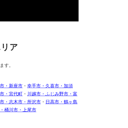
エリア
ます。
市・新座市
・
幸手市・久喜市・加須
市・宮代町
・
川越市・ふじみ野市・富
市・志木市・所沢市
・
日高市・鶴ヶ島
・桶川市・上尾市