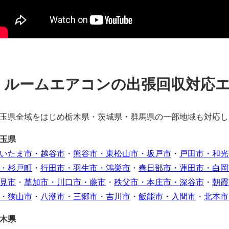
ルームエアコンの出張回収対応
玉県全域をはじめ栃木県・茨城県・群馬県の一部地域も対応し
玉県
いたま市・越谷市
・
熊谷市・東松山市・坂戸市
・
戸田市・和光
・杉戸町
・
行田市・羽生市・鴻巣市
・
春日部市・蓮田市・白岡
見市
・
草加市・川口市・蕨市
・
秩父市・本庄市・深谷市
・
朝霞
・狭山市
・
八潮市・三郷市・吉川市
・
飯能市・入間市
・
北本市
木県