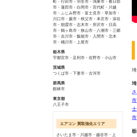
町
・
行田市・羽生市・鴻巣市
・
春日部
市・蓮田市・白岡市・宮代町
・
川越
市・ふじみ野市・富士見市
・
草加市・
川口市・蕨市
・
秩父市・本庄市・深谷
市
・
朝霞市・志木市・所沢市
・
日高
市・鶴ヶ島市・狭山市
・
八潮市・三郷
市・吉川市
・
飯能市・入間市
・
北本
市・桶川市・上尾市
栃木県
宇都宮市
・
足利市
・
佐野市
・
小山市
茨城県
埼
つくば市
・
下妻市
・
古河市
群馬県
埼
館林市
さ
東京都
市
八王子市
士
市
エアコン 買取強化エリア
栃
さいたま市
・
川越市
・
越谷市
・
上