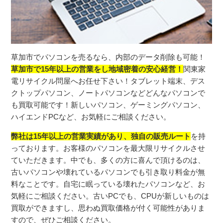
草加市でパソコンを売るなら、内部のデータ削除も可能！
草加市で15年以上の営業をし地域密着の安心経営！
関東家
電リサイクル問屋へお任せ下さい！タブレット端末、
デス
クトップパソコン、
ノートパソコンなどどんなパソコンで
も買取可能です！
新しいパソコン、ゲーミングパソコン、
ハイエンドPCなど、
お気軽にご相談ください。
弊社は15年以上の営業実績があり、
独自の販売ルート
を持
っております。
お客様のパソコンを最大限リサイクルさせ
ていただきます。
中でも、多くの方に喜んで頂けるのは、
古いパソコンや壊れているパソコンでも引き取り料金が無
料なこと
です。自宅に眠っている壊れたパソコンなど、
お
気軽にご相談ください。古いPCでも、
CPUが新しいものは
買取ができますし、
思わぬ買取価格が付く可能性がありま
すので、
ぜひご相談ください。