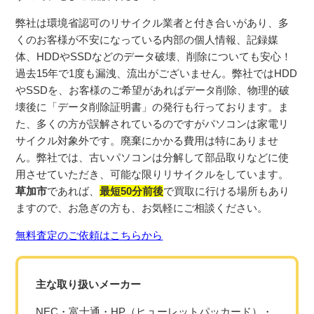
弊社は環境省認可のリサイクル業者と付き合いがあり、
多
くのお客様が不安になっている内部の個人情報、記録媒
体、
HDDやSSDなどのデータ破壊、削除についても安心！
過去15年で1度も漏洩、流出がございません。
弊社ではHDD
やSSDを、お客様のご希望があればデータ削除、
物理的破
壊後に「データ削除証明書」の発行も行っております。
ま
た、
多くの方が誤解されているのですがパソコンは家電リ
サイクル対象
外です。廃棄にかかる費用は特にありませ
ん。弊社では、
古いパソコンは分解して部品取りなどに使
用させていただき、
可能な限りリサイクルをしています。
草加市
であれば、
最短50分前後
で買取に行ける場所もあり
ますので、
お急ぎの方も、お気軽にご相談ください。
無料査定のご依頼はこちらから
主な取り扱いメーカー
NEC・富士通・HP（ヒューレットパッカード）・