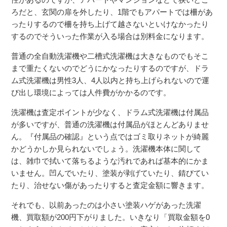
ろだと、玄関の扉を外したり、1階でもアパートでは柵があ
ったりするので柵を持ち上げて越さないといけなかったり
するのでそういった作業が入る場合は別料金になります。
普通の全自動洗濯機や二槽式洗濯機は大きなものでもそこ
まで重たくないのでどうにかなったりするのですが、ドラ
ム式洗濯機は男性3人、4人以内と持ち上げられないので運
び出し環境によっては人件費がかかるのです。
洗濯機は査定ポイントが少なく、ドラム式洗濯機は付属品
が多いですが、普通の洗濯機は付属品がほとんどありませ
ん。『付属品の確認』という点ではゴミ取りネットが綺麗
かどうかしか見られないでしょう。洗濯機本体に関して
は、雑巾で拭いて落ちるような汚れであれば基本的にかま
いません。凹んでいたり、塗装が剥げていたり、錆びてい
たり、治せない傷があったりすると査定金額に響きます。
それでも、以前あったのは小さい塗装ハゲがあった洗濯
機、買取額が200円下がりました。いきなり「買取金額を0