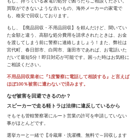
もし、持っている家電の処分で困ったらご相談ください。
買取ができないような古いもの、海外メーカーの家電で
も、格安で回収しております。
もし、【廃品回収・不用品回収】を頼んだけど、聞いてい
た金額と違う、高額な処分費用を請求されたときは、お金
を渡してしまう前に警察に連絡しましょう！また、弊社は
宮代町、春日部市、白岡市、蓮田市であれば、お電話いた
だいて最短5分！即日対応が可能です。困った時はお気軽に
ご相談ください。
不用品回収業者に『1度警察に電話して相談する』と言えば
ほぼ100％被害に遭わないで済みます。
なぜ被害を回避できるのか？
スピーカーで走る軽トラは法律に違反しているから
そもそも管轄警察署にルート営業の許可を申請していない
事がほとんどです。
選挙カーと一緒で【冷蔵庫・洗濯機、無料で～回収します