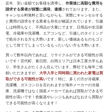
近年、安い金額でお客様を誘導し、
作業後に高額な費用を
請求する業者が頻繁に摘発、逮捕
されております。また、
キャンセル料無料と言いながらも、実際にキャンセルする
と費用の請求をする業者も存在が確認されています。引越
しは時間もなく、不用品が大量にでます。日用品や生活家
電、冷蔵庫や洗濯機、エアコンなど、引越しのタイミング
で処分される方も大勢います。新しい価値あるものもゴミ
として捨ててしまっているもったいない方も大勢います。
買って数年以内であれば、リサイクルができる可能性が高
いです！宮代町、春日部、白岡エリアは日本工業大学もあ
り、学生さんがたくさん住んでいます。弊社でも毎年ご依
頼いただきますが、
大学入学と同時期に買われた家電は買
取ができる可能性が高い
です！特に、多くの方が冷蔵庫、
洗濯機、ガスコンロを言われますが海外メーカーの冷蔵
庫、洗濯機ではなく国産メーカーであれば買取ができる可
能性が高いです！炊飯器やレンジもあればなおさら買取が
できる可能性が高くなります！