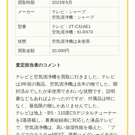
買取時期
2023年9月
メーカー
テレビ：
シャープ
空気清浄機：
シャープ
型番
テレビ：2T-C32AE1
空気清浄機：KI-RX70
状態
空気清浄機は未使用
買取金額
20,000円
査定担当者のコメント
テレビと空気清浄機を買取に行きました。テレビ
は3年前の製品、空気清浄機は去年の物でした。開
封済みでしたが未使用できれいな状態です。説明
書などもあればよかったのですが、付属品は特に
なく、最低限の物しかありませんでした。
テレビは地上・BS・110度CSデジタルチューナー
を2基搭載し、裏番組録画に対応した液晶テレビ
で、空気清浄機は、高い加湿性能を備えた、「プ
ラズマクラスターNEXT」搭載ハイグレードモデル