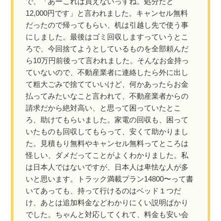
で、「あーこれは買えないっすね。処分だと
12,000円です」と言われました。キャンセル無料
だったので帰ってもらい、机は引越し先で使う事
にしました。最後はゴミ回収しますっていうとこ
ろで、今回捨てようとしているものを全部頼んだ
ら10万円前後って言われました。そんなお金持っ
ていないので、不動産業者に連絡したら外に出し
て粗大ごみで捨てていいけど、何かあったらお金
払ってみたいなこと言われて、不動産業者からの
請求だから絶対高い、と思って困っていたとこ
ろ、助けてもらいました。家電の回収も、困って
いたものも回収してもらって、安くて助かりまし
た。見積もり無料やキャンセル無料ってところは
怪しい、ダメだってことがよくわかりました。私
は日本人ではないですが、日本人は卑怯な人が多
いと思います。トラック満載プラン14800〜って書
いてあっても、持って行けるのはベッド１つだ
け、あとは追加料金などわかりにくい説明ばかり
でした。ちゃんと対応してくれて、料金も安い会