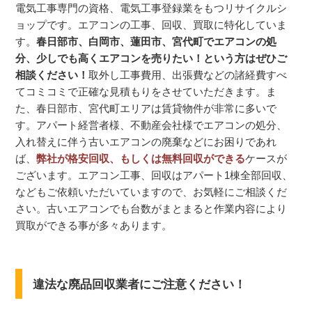
電気工事専門の資格、電気工事登録業をもつリサイクルシ
ョップです。エアコンの工事、回収、買取に特化していま
す。
春日部市、白岡市、蓮田市、宮代町でエアコンの処
分、少しでも高くエアコンを売りたい！という方はぜひご
相談ください！
取外し工事費用、出張費などの諸経費すべ
てコミコミで正確な見積もりをさせていただきます。ま
た、春日部市、宮代町エリアは賃貸物件が非常に多いで
す。アパート経営者様、不動産会社様でエアコンの処分、
入れ替えに伴う古いエアコンの廃棄などにお困りであれ
ば、
弊社が格安回収、もしくは無料回収ができる
ケースが
ございます。エアコン工事、回収はアパート1棟全部回収、
などもご依頼いただいていますので、お気軽にご相談くだ
さい。古いエアコンでも台数がまとまると作業内容により
買取ができる事が多々あります。
違法な廃品回収業者にご注意ください！