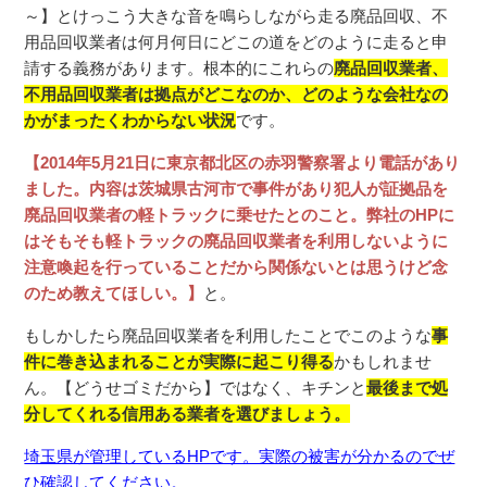
～】とけっこう大きな音を鳴らしながら走る廃品回収、不
用品回収業者は何月何日にどこの道をどのように走ると申
請する義務があります。根本的にこれらの
廃品回収業者、
不用品回収業者は拠点がどこなのか、どのような会社なの
かがまったくわからない状況
です。
【2014年5月21日に東京都北区の赤羽警察署より電話があり
ました。内容は茨城県古河市で事件があり犯人が証拠品を
廃品回収業者の軽トラックに乗せたとのこと。弊社のHPに
はそもそも軽トラックの廃品回収業者を利用しないように
注意喚起を行っていることだから関係ないとは思うけど念
のため教えてほしい。】
と。
もしかしたら廃品回収業者を利用したことでこのような
事
件に巻き込まれることが実際に起こり得る
かもしれませ
ん。【どうせゴミだから】ではなく、キチンと
最後まで処
分してくれる信用ある業者を選びましょう。
埼玉県が管理しているHPです。実際の被害が分かるのでぜ
ひ確認してください。