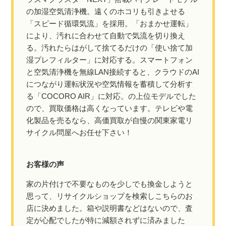
の加湿空気清浄機。遠くのホコリも引きよせる
「スピード循環気流」を採用。「おまかせ運転」
により、汚れに合わせて自動で気流を切り換え
る。汚れたらはがして捨てるだけの「使い捨て加
湿プレフィルター」に対応する。スマートフォン
と空気清浄機を無線LAN接続すると、クラウドのAI
につながり運転状況や空気情報を蓄積して分析す
る「COCORO AIR」に対応。の上位モデルでした
ので、買取価格は高くなっています。テレビや電
化製品を売るなら、高価買取が自慢の関東家電リ
サイクル問屋へお任せ下さい！
お客様の声
家の片付けで不要なものを少しでも換金しようと
思って、リサイクルショップを検索しこちらのお
店に決めました。箱や説明書などはないので、査
定が心配でしたが特に減額されずに済みました