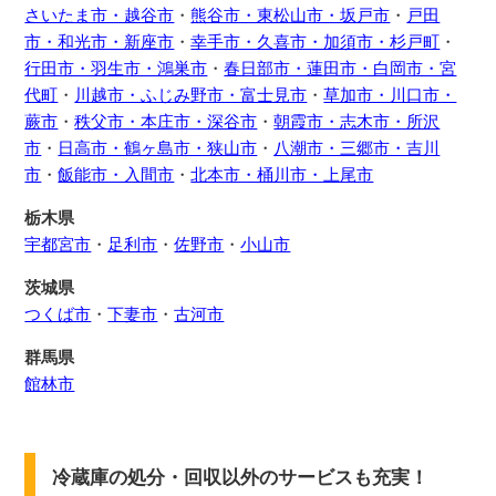
さいたま市・越谷市
・
熊谷市・東松山市・坂戸市
・
戸田
市・和光市・新座市
・
幸手市・久喜市・加須市・杉戸町
・
行田市・羽生市・鴻巣市
・
春日部市・蓮田市・白岡市・宮
代町
・
川越市・ふじみ野市・富士見市
・
草加市・川口市・
蕨市
・
秩父市・本庄市・深谷市
・
朝霞市・志木市・所沢
市
・
日高市・鶴ヶ島市・狭山市
・
八潮市・三郷市・吉川
市
・
飯能市・入間市
・
北本市・桶川市・上尾市
栃木県
宇都宮市
・
足利市
・
佐野市
・
小山市
茨城県
つくば市
・
下妻市
・
古河市
群馬県
館林市
冷蔵庫の処分・回収以外のサービスも充実！