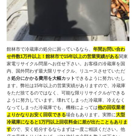
館林市で冷蔵庫の処分に困っているなら、
年間お問い合わ
せ件数1万件以上！館林市で15年以上の営業実績がある
関東
家電リサイクル問屋
へお任せ下さい。お客様の冷蔵庫を国
内、
国外問わず最大限リサイクル、
リユースさせていただ
き
処分にかかる費用を大幅カット
できるよう
に努力いたし
ます。弊社は15年以上の営業実績がありますので、
冷蔵庫
をただ捨てるのではなく、
可能な限りリサイクルができる
ように努力しています。
壊れてしまった冷蔵庫、冷えなく
なってしまった冷蔵庫でも、
機
種によっては
他の回収業者
よりかなりお安く回収できる
場合もあ
ります。
実際に
大型
冷蔵庫になると1万円以上回収料金に差が出たこともあ
りま
す
ので、安く処分するならまずは一度ご相談ください。
他