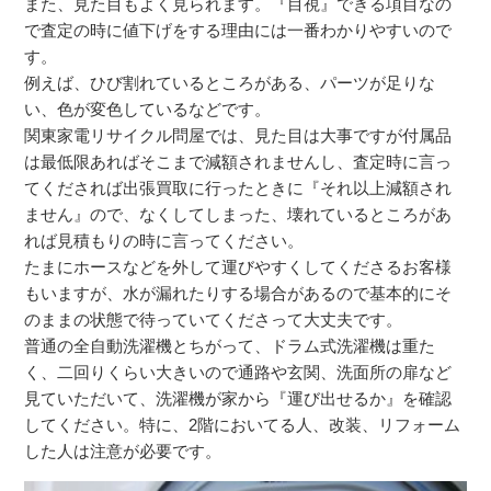
また、見た目もよく見られます。『目視』できる項目なの
で査定の時に値下げをする理由には一番わかりやすいので
す。
例えば、ひび割れているところがある、パーツが足りな
い、色が変色しているなどです。
関東家電リサイクル問屋では、見た目は大事ですが付属品
は最低限あればそこまで減額されませんし、査定時に言っ
てくだされば出張買取に行ったときに『それ以上減額され
ません』ので、なくしてしまった、壊れているところがあ
れば見積もりの時に言ってください。
たまにホースなどを外して運びやすくしてくださるお客様
もいますが、水が漏れたりする場合があるので基本的にそ
のままの状態で待っていてくださって大丈夫です。
普通の全自動洗濯機とちがって、ドラム式洗濯機は重た
く、二回りくらい大きいので通路や玄関、洗面所の扉など
見ていただいて、洗濯機が家から『運び出せるか』を確認
してください。特に、2階においてる人、改装、リフォーム
した人は注意が必要です。