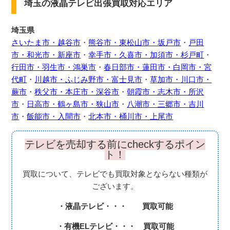
埼玉の液晶テレビ出張買取対応エリア
埼玉県
さいたま市・越谷市
・
熊谷市・東松山市・坂戸市
・
戸田
市・和光市・新座市
・
幸手市・久喜市・加須市・杉戸町
・
行田市・羽生市・鴻巣市
・
春日部市・蓮田市・白岡市・宮
代町
・
川越市・ふじみ野市・富士見市
・
草加市・川口市・
蕨市
・
秩父市・本庄市・深谷市
・
朝霞市・志木市・所沢
市
・
日高市・鶴ヶ島市・狭山市
・
八潮市・三郷市・吉川
市
・
飯能市・入間市
・
北本市・桶川市・上尾市
テレビを売却する前にcheckするポイン
ト！
買取について、テレビでも買取対象とならない種類が
ございます。
・液晶テレビ・・・ 買取可能
・有機ELテレビ・・・ 買取可能