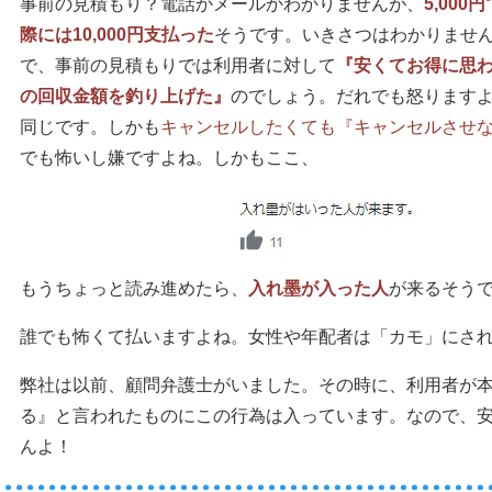
事前の見積もり？電話かメールかわかりませんが、
5,00
際には10,000円支払った
そうです。いきさつはわかりませ
で、事前の見積もりでは利用者に対して
『安くてお得に思
の回収金額を釣り上げた』
のでしょう。だれでも怒ります
同じです。しかも
キャンセルしたくても『キャンセルさせ
でも怖いし嫌ですよね。しかもここ、
もうちょっと読み進めたら、
入れ墨が入った人
が来るそう
誰でも怖くて払いますよね。女性や年配者は「カモ」にさ
弊社は以前、顧問弁護士がいました。その時に、利用者が
る』と言われたものにこの行為は入っています。なので、
んよ！