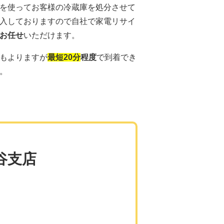
を使ってお客様の冷蔵庫を処分させて
入しておりま
すので自社で家電リサイ
お任せ
いただけます。
もよりますが
最短20分
程度
で到着でき
。
谷支店