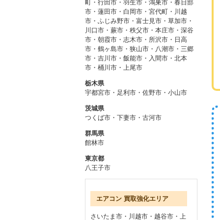
町
・
行田市・羽生市・鴻巣市
・
春日部
市・蓮田市・白岡市・宮代町
・
川越
市・ふじみ野市・富士見市
・
草加市・
川口市・蕨市
・
秩父市・本庄市・深谷
市
・
朝霞市・志木市・所沢市
・
日高
市・鶴ヶ島市・狭山市
・
八潮市・三郷
市・吉川市
・
飯能市・入間市
・
北本
市・桶川市・上尾市
栃木県
宇都宮市
・
足利市
・
佐野市
・
小山市
茨城県
つくば市
・
下妻市
・
古河市
群馬県
館林市
東京都
八王子市
エアコン 買取強化エリア
さいたま市
・
川越市
・
越谷市
・
上