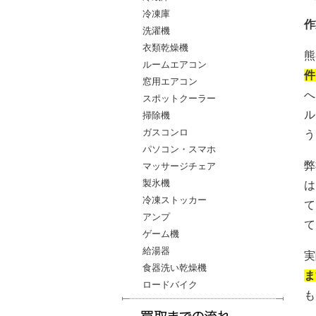
冷凍庫
作
洗濯機
衣類乾燥機
熊
ルームエアコン
件
窓用エアコン
へ
スポットクーラー
ル
掃除機
ガスコンロ
う
パソコン・スマホ
弊
マッサージチェア
製氷機
は
冷凍ストッカー
て
アンプ
て
ゲーム機
給湯器
実
食器洗い乾燥機
ま
ロードバイク
も