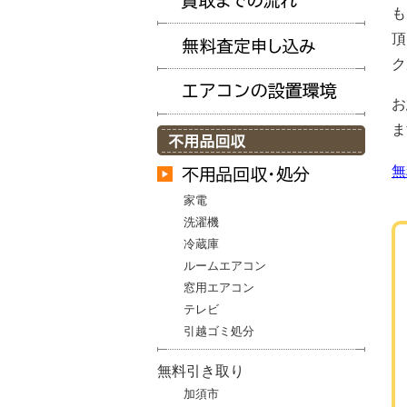
も
頂
ク
お
ま
無
家電
洗濯機
冷蔵庫
ルームエアコン
窓用エアコン
テレビ
引越ゴミ処分
無料引き取り
加須市