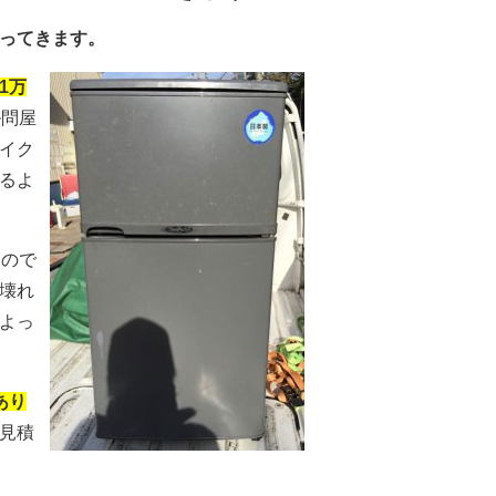
ってきます。
1万
ル問屋
イク
るよ
るので
壊れ
よっ
あ
り
見積