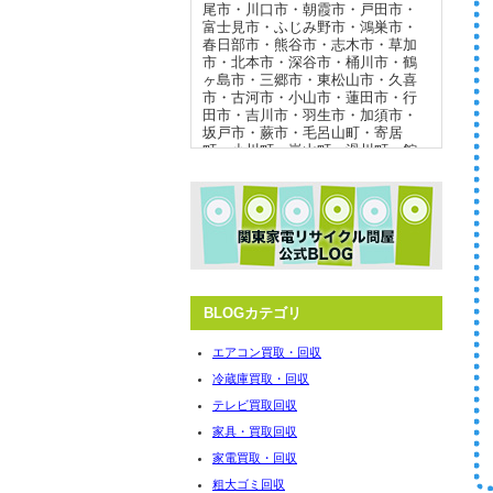
尾市
・
川口市
・
朝霞市
・
戸田市
・
富士見市
・
ふじみ野市
・
鴻巣市
・
春日部市
・
熊谷市
・
志木市
・
草加
市
・
北本市
・
深谷市
・
桶川市
・
鶴
ヶ島市
・
三郷市
・
東松山市
・
久喜
市
・
古河市
・
小山市
・
蓮田市
・
行
田市
・
吉川市
・
羽生市
・
加須市
・
坂戸市
・
蕨市
・
毛呂山町
・
寄居
町
・
小川町
・
嵐山町
・
滑川町
・
館
林市
・
邑楽郡板倉町
・
邑楽郡千代
田町
・
邑楽郡明和町
・
佐野市
・
野
田市
・
境町
・
つくば市
・
坂戸市
・
蕨市
・
常総市
・
坂東市
・
守谷市
・
つくばみらい市
・
所沢市
・
伊奈
町
・
白岡市
・
宮代町
・
杉戸町
・
狭
山市
・
秩父市
・
横瀬町
・
皆野町
・
長瀞町
BLOGカテゴリ
冷蔵庫 買取強化エリア
エアコン買取・回収
冷蔵庫買取・回収
さいたま市
・
熊谷市
・
上尾市
・
鴻
巣市
・
越谷市
・
川越市
・
朝霞市
・
テレビ買取回収
春日部市
・
川口市
・
東松山市
・
八
家具・買取回収
潮市
・
久喜市
・
宮代町
・
毛呂山
町
・
北本市
・
富士見市
・
ふじみ野
家電買取・回収
市
・
桶川市
・
行田市
・
坂戸市
・
伊
粗大ゴミ回収
奈町
・
加須市
・
鶴ヶ島市
・
羽生