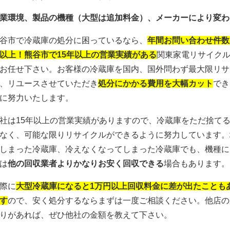
業環境、製品の機種（大型は追加料金）、メーカーにより変わ
谷市で冷蔵庫の処分に困っているなら、
年間お問い合わせ件数
以上！熊谷市で15年以上の営業実績がある
関東家電リサイク
お任せ下さい。お客様の冷蔵庫を国内、
国外問わず最大限リサ
、
リユースさせていただき
処分にかかる費用を大幅カット
でき
に努力いたします。
社は15年以上の営業実績がありますので、
冷蔵庫をただ捨て
なく、
可能な限りリサイクルができるように努力しています。
しまった冷蔵庫、冷えなくなってしまった冷蔵庫でも、
機
種に
は
他の回収業者よりかなりお安く回収できる
場合もあ
ります。
際に
大型冷蔵庫になると1万円以上回収料金に差が出たことも
す
ので、安く処分するならまずは一度ご相談ください。
他店の
りがあれば、ぜひ他社の金額を教えて下さい。