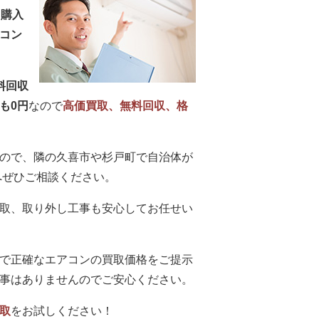
、購入
コン
料回収
も0円
なので
高価買取、無料回収、格
ので、隣の久喜市や杉戸町で自治体が
へぜひご相談ください。
取、取り外し工事も安心してお任せい
で正確なエアコンの買取価格をご提示
事はありませんのでご安心ください。
取
をお試しください！