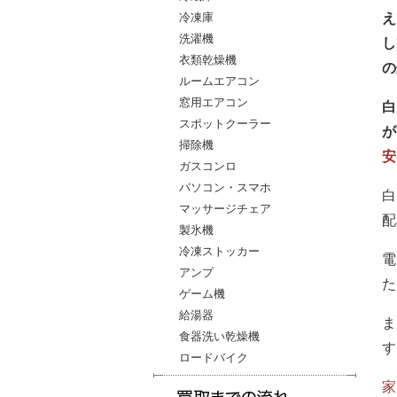
冷凍庫
え
洗濯機
し
衣類乾燥機
の
ルームエアコン
窓用エアコン
白
スポットクーラー
が
掃除機
安
ガスコンロ
パソコン・スマホ
白
マッサージチェア
配
製氷機
冷凍ストッカー
電
アンプ
た
ゲーム機
給湯器
ま
食器洗い乾燥機
す
ロードバイク
家