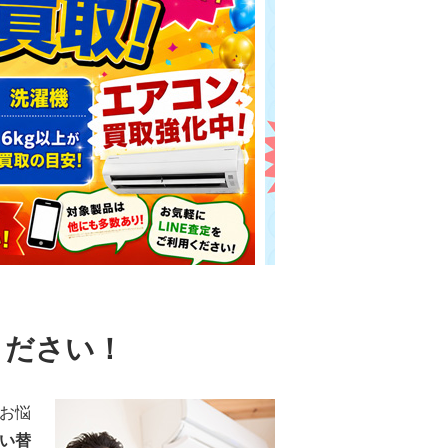
ください！
お悩
い替