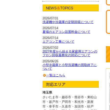
2026/07/31
洗濯機や冷蔵庫の定額回収について
2026/07/14
夏場のエアコン設置料金について
2026/07/14
エアコン工事について
2026/07/02
2027年度から始まる家庭用エアコンの
フロン回収義務化の対応について
2026/06/26
小型冷蔵庫と小型洗濯機の買取終了に
ついて
一覧はこちら
埼玉県
さいたま市・越谷市
・
熊谷市・東松山
市・坂戸市
・
戸田市・和光市・新座
市
・
幸手市・久喜市・加須市・杉戸