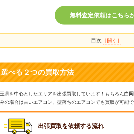
無料査定依頼はこちら
目次
選べる2つの買取方法
エアコン買取価格表
エアコン買取実績（白岡市）
選べる２つの買取方法
買取対象メーカーの一覧
エアコン買取で関東家電リサイクル問屋が選ばれる理由
買取対象となるエアコンの種類
玉県を中心としたエリアを出張買取しています！もちろん
白岡
みの場合は古いエアコン、型落ちのエアコンでも買取が可能で
エアコンを高く売るポイント！
白岡市の出張買取・買取対応エリア
エアコン買取でよくある質問
出張買取を依頼する流れ