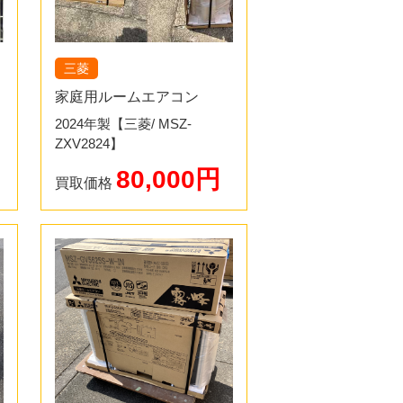
お持ちください。査定は10分程度で
のでお待たせしません。お持ち込みの
混みあいますのでお早めにご相談くださ
三菱
でのお伺いを最優先します。お急ぎの
家庭用ルームエアコン
2024年製【三菱/ MSZ-
ZXV2824】
認させて頂きます。リモコン、配管、
80,000円
う方が多いので忘れ物がないようにし
買取価格
ッフがお伺いし、取り外し工事を行い
いになりますので、その場で査定、取
渡しします。
らその場で現金買取致します。※ 高
合もございます。