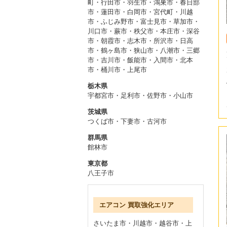
町
・
行田市・羽生市・鴻巣市
・
春日部
市・蓮田市・白岡市・宮代町
・
川越
市・ふじみ野市・富士見市
・
草加市・
川口市・蕨市
・
秩父市・本庄市・深谷
市
・
朝霞市・志木市・所沢市
・
日高
市・鶴ヶ島市・狭山市
・
八潮市・三郷
市・吉川市
・
飯能市・入間市
・
北本
市・桶川市・上尾市
栃木県
宇都宮市
・
足利市
・
佐野市
・
小山市
茨城県
つくば市
・
下妻市
・
古河市
群馬県
館林市
東京都
八王子市
エアコン 買取強化エリア
さいたま市
・
川越市
・
越谷市
・
上