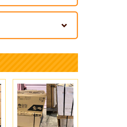
る製品シールに【製造年式】と【型
をチェックしてください。
てエアコン買取のご予約をお願いします。
問い合わせ
エアコンを売りたいと事前に言ってい
ォームからお問い合わせください。買取価
。その時に、エアコンの設置環境につ
が目の前にあるとスムーズです。