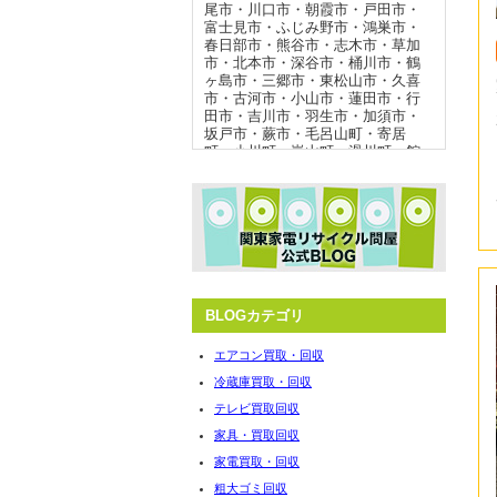
尾市
・
川口市
・
朝霞市
・
戸田市
・
富士見市
・
ふじみ野市
・
鴻巣市
・
春日部市
・
熊谷市
・
志木市
・
草加
市
・
北本市
・
深谷市
・
桶川市
・
鶴
ヶ島市
・
三郷市
・
東松山市
・
久喜
市
・
古河市
・
小山市
・
蓮田市
・
行
田市
・
吉川市
・
羽生市
・
加須市
・
坂戸市
・
蕨市
・
毛呂山町
・
寄居
町
・
小川町
・
嵐山町
・
滑川町
・
館
林市
・
邑楽郡板倉町
・
邑楽郡千代
田町
・
邑楽郡明和町
・
佐野市
・
野
田市
・
境町
・
つくば市
・
坂戸市
・
蕨市
・
常総市
・
坂東市
・
守谷市
・
つくばみらい市
・
所沢市
・
伊奈
町
・
白岡市
・
宮代町
・
杉戸町
・
狭
山市
・
秩父市
・
横瀬町
・
皆野町
・
長瀞町
BLOGカテゴリ
冷蔵庫 買取強化エリア
エアコン買取・回収
冷蔵庫買取・回収
さいたま市
・
熊谷市
・
上尾市
・
鴻
巣市
・
越谷市
・
川越市
・
朝霞市
・
テレビ買取回収
春日部市
・
川口市
・
東松山市
・
八
家具・買取回収
潮市
・
久喜市
・
宮代町
・
毛呂山
町
・
北本市
・
富士見市
・
ふじみ野
家電買取・回収
市
・
桶川市
・
行田市
・
坂戸市
・
伊
粗大ゴミ回収
奈町
・
加須市
・
鶴ヶ島市
・
羽生