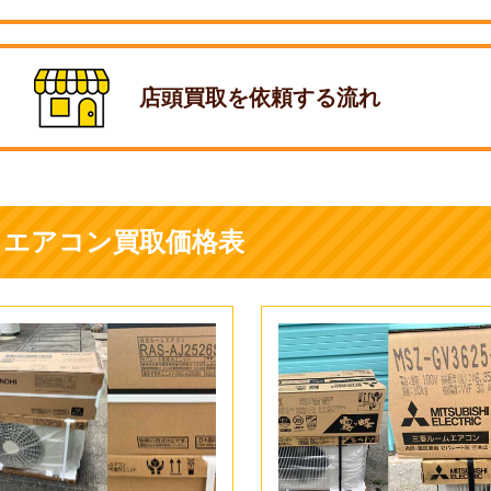
店頭買取を依頼する流れ
1. 型番・機種を調べる
エアコンの室内機に貼ってあ
番】がありますので、こちら
エアコン買取価格表
1.ご来店のご予約
お電話・LINE・メールに
2.LINE・電話などでお
新品エアコンの場合は新品の
お電話、LINE、メールフ
ただけるとスムーズです。
格の目安を出させて頂きます
いて伺うので実際にエアコン
2.ご来店