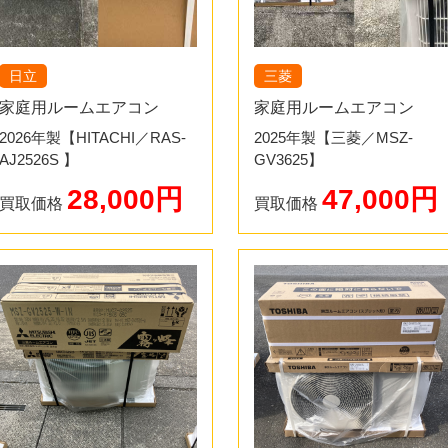
ご予約いただいた日に店頭へ
3.日程の調整
す。ご予約の方を優先します
夏場、年度末の2月、3月は
場所は
こちら
になります。
日立
三菱
い。お客様が希望日する日程
家庭用ルームエアコン
家庭用ルームエアコン
方は最短即日も可能です。
2026年製【HITACHI／RAS-
3.エアコンの買取査定
2025年製【三菱／MSZ-
AJ2526S 】
GV3625】
付属品・エアコンの状態を確
28,000円
4.出張買取・お支払い
47,000円
取付パネルを忘れてきてしま
買取価格
買取価格
電気工事の資格を持ったスタ
てください。
ます。買取価格は現地現金払
り外し、買取価格を現金でお
4.お支払い
買取価格にご納得いただけた
額な場合は振り込みになる場