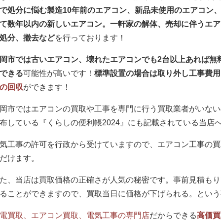
で処分に悩む製造10年前のエアコン、新品未使用のエアコン
て数年以内の新しいエアコン。一軒家の解体、売却に伴うエア
処分、撤去など
を行っております！
岡市では古いエアコン、壊れたエアコンでも2台以上あれば無
できる
可能性が高いです！
標準設置の場合は取り外し工事費用
の回収
ができます！
岡市ではエアコンの買取や工事を専門に行う買取業者がいない
布している『くらしの便利帳2024』にも記載されている当店
気工事の許可を行政から受けていますので、エアコン工事の買
だけます。
た、当店は買取価格の正確さが人気の秘密です。事前見積もり
ることができますので、買取当日に価格が下げられる。という
電買取、エアコン買取、電気工事の専門店
だからできる
高価買