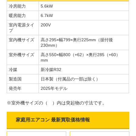
冷房能力
5.6kW
暖房能力
6.7kW
室内電源タイ
200V
プ
室内機サイズ
高さ295×幅799×奥行225mm（据付後
230mm）
室外機サイズ
高さ550×幅800（+62）×奥行285（+60）
mm
冷媒
新冷媒R32
製造国
日本製（付属品の一部は除く）
発売年
2025年モデル
※室外機サイズの（ ）内は突起物の寸法です。
家庭用エアコン 最新買取価格情報