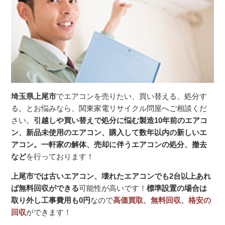
埼玉県上尾市
でエアコンを売りたい、買い替える、処分す
る。とお悩みなら、関東家電リサイクル問屋へご相談くだ
さい。
引越しや買い替えで処分に悩む製造10年前のエアコ
ン、新品未使用のエアコン、購入して数年以内の新しいエ
アコン。一軒家の解体、売却に伴うエアコンの処分、撤去
など
を行っております！
上尾市では古いエアコン、壊れたエアコンでも2台以上あれ
ば無料回収ができる
可能性が高いです！
標準設置の場合は
取り外し工事費用も0円
なので
高価買取、無料回収、格安の
回収
ができます！