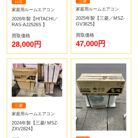
三菱
日立
お電話・LINE・メールにてエアコン買取のご予約をお願い
家庭用ルームエアコン
家庭用ルームエアコン
します。新品エアコンの場合は新品のエアコンを売りたい
2025年製【三菱／MSZ-
2026年製【HITACHI／
と事前に言っていただけるとスムーズです。
GV3625】
RAS-AJ2526S 】
買取価格
買取価格
47,000円
28,000円
2.LINE・電話などでお問い合わせ
お電話、LINE、メールフォームからお問い合わせくださ
い。買取価格の目安を出させて頂きます。その時に、エア
コンの設置環境について伺うので実際にエアコンが目の前
2.ご来店
にあるとスムーズです。
ご予約いただいた日に店頭へお持ちください。査定は10分
三菱
程度です。ご予約の方を優先しますのでお待たせしませ
ん。お持ち込みの場所は
こちら
になります。
家庭用ルームエアコン
2024年製【三菱/ MSZ-
ZXV2824】