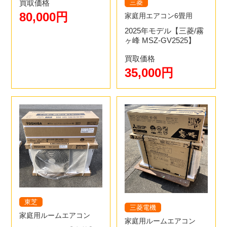
三菱
買取価格
80,000円
家庭用エアコン6畳用
2025年モデル【三菱/霧
3.日程の調整
ヶ峰 MSZ-GV2525】
夏場、年度末の2月、3月は混みあいますのでお早めにご相
買取価格
談ください。お客様が希望日する日程でのお伺いを最優先
35,000円
3.エアコンの買取査定
します。お急ぎの方は最短即日も可能です。
付属品・エアコンの状態を確認させて頂きます。リモコ
ン、配管、取付パネルを忘れてきてしまう方が多いので忘
れ物がないようにしてください。
4.出張買取・お支払い
電気工事の資格を持ったスタッフがお伺いし、取り外し工
東芝
三菱電機
事を行います。買取価格は現地現金払いになりますので、
家庭用ルームエアコン
家庭用ルームエアコン
4.お支払い
その場で査定、取り外し、買取価格を現金でお渡ししま