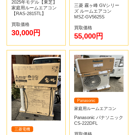
2025年モデル【東芝】
す。
三菱 霧ヶ峰 GVシリー
買取価格にご納得いただけたらその場で現金買取致しま
家庭用ルームエアコン
ズ ルームエアコン
【RAS-2815TL】
す。※ 高額な場合は振り込みになる場合もございます。
MSZ-GV5625S
買取価格
買取価格
30,000円
55,000円
Panasonic
家庭用ルームエアコン
Panasonic パナソニック
CS-222DFL
三菱電機
買取価格