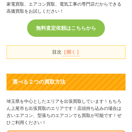
家電買取、エアコン買取、電気工事の専門店だからできる
高価買取をお試しください！
無料査定依頼はこちらから
目次
選べる2つの買取方法
エアコン買取価格表
選べる２つの買取方法
エアコン買取実績（上尾市）
買取対象メーカーの一覧
エアコン買取で関東家電リサイクル問屋が選ばれる
埼玉県を中心としたエリアを出張買取しています！もちろ
理由
ん上尾市も出張買取のエリアです！店頭持ち込みの場合は
古いエアコン、型落ちのエアコンでも買取が可能です！ぜ
買取対象となるエアコンの種類
ひご利用ください！
エアコンを高く売るポイント！