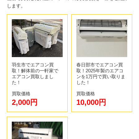
します。
3.日程の調整
夏場、年度末の2月、3月は混みあいますのでお早めにご相
談ください。お客様が希望日する日程でのお伺いを最優先
3.エアコンの買取査定
します。お急ぎの方は最短即日も可能です。
羽生市でエアコン買
春日部市でエアコン買
付属品・エアコンの状態を確認させて頂きます。リモコ
取！解体前の一軒家で
取！2025年製のエアコ
エアコン買取しまし
ンを1万円で買い取りま
ン、配管、取付パネルを忘れてきてしまう方が多いので忘
た！
した！
れ物がないようにしてください。
買取価格
買取価格
2,000円
10,000円
4.出張買取・お支払い
電気工事の資格を持ったスタッフがお伺いし、取り外し工