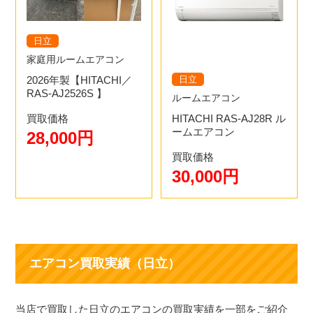
と【型番】がありますので、こちらをチェックしてくださ
い。
1.ご来店のご予約
日立
お電話・LINE・メールにてエアコン買取のご予約をお願い
家庭用ルームエアコン
します。新品エアコンの場合は新品のエアコンを売りたい
日立
2026年製【HITACHI／
と事前に言っていただけるとスムーズです。
RAS-AJ2526S 】
ルームエアコン
HITACHI RAS-AJ28R ル
買取価格
ームエアコン
28,000円
買取価格
2.LINE・電話などでお問い合わせ
30,000円
お電話、LINE、メールフォームからお問い合わせくださ
い。買取価格の目安を出させて頂きます。その時に、エア
コンの設置環境について伺うので実際にエアコンが目の前
2.ご来店
にあるとスムーズです。
ご予約いただいた日に店頭へお持ちください。査定は10分
エアコン買取実績（日立）
程度です。ご予約の方を優先しますのでお待たせしませ
ん。お持ち込みの場所は
こちら
になります。
当店で買取した日立のエアコンの買取実績を一部をご紹介