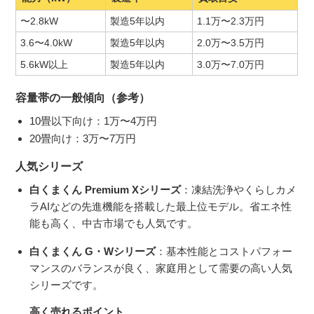
〜2.8kW
製造5年以内
1.1万〜2.3万円
3.6〜4.0kW
製造5年以内
2.0万〜3.5万円
5.6kW以上
製造5年以内
3.0万〜7.0万円
容量帯の一般傾向（参考）
10畳以下向け：1万〜4万円
20畳向け：3万〜7万円
人気シリーズ
白くまくん Premium Xシリーズ
：凍結洗浄やくらしカメ
ラAIなどの先進機能を搭載した最上位モデル。省エネ性
能も高く、中古市場でも人気です。
白くまくん G・Wシリーズ
：基本性能とコストパフォー
マンスのバランスが良く、家庭用として需要の高い人気
シリーズです。
高く売れるポイント