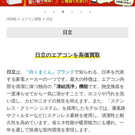
HOME
エアコン買取
日立
日立
日立のエアコンを高価買取
日立
は、
「白くまくん」ブランド
で知られる、日本を代表
する家電メーカーの一つです。最大の特徴は、エアコン内
部を清潔に保つ独自の
「凍結洗浄」機能
です。熱交換器を
一度凍らせてから一気に溶かすことで、ホコリや汚れを洗
い流し、カビやニオイの発生を抑えます。また、「ステン
レス・クリーン システム」を採用したモデルでは、通風路
やフィルターなどにステンレス素材を使用し、清潔性と耐
久性を高めています。省エネ性能や暖房能力にも優れ、一
年を通して快適な室内環境を実現します。