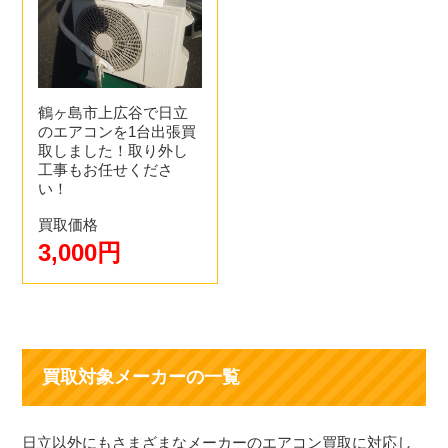
事を行います。買取価格は現地現金払いになりますので、
4.お支払い
その場で査定、取り外し、買取価格を現金でお渡ししま
す。
買取価格にご納得いただけたらその場で現金買取致しま
す。※ 高額な場合は振り込みになる場合もございます。
鶴ヶ島市上広谷で日立
のエアコンを1台出張買
取しました！取り外し
工事もお任せくださ
い！
買取価格
3,000円
買取対象メーカーの一覧
日立以外にもさまざまなメーカーのエアコン買取に対応し