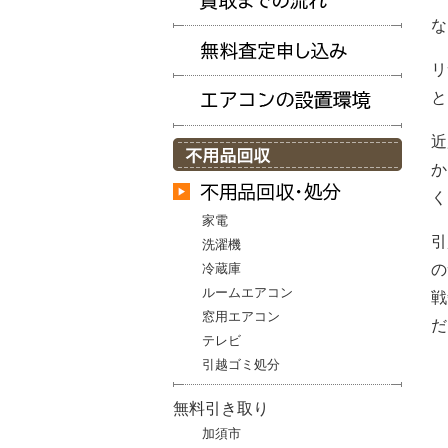
な
リ
と
近
か
く
家電
引
洗濯機
冷蔵庫
の
ルームエアコン
戦
窓用エアコン
だ
テレビ
引越ゴミ処分
無料引き取り
加須市