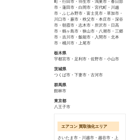
町
・
行田市・羽生市・鴻巣市
・
春日部
市・蓮田市・白岡市・宮代町
・
川越
市・ふじみ野市・富士見市
・
草加市・
川口市・蕨市
・
秩父市・本庄市・深谷
市
・
朝霞市・志木市・所沢市
・
日高
市・鶴ヶ島市・狭山市
・
八潮市・三郷
市・吉川市
・
飯能市・入間市
・
北本
市・桶川市・上尾市
栃木県
宇都宮市
・
足利市
・
佐野市
・
小山市
茨城県
つくば市
・
下妻市
・
古河市
群馬県
館林市
東京都
八王子市
エアコン 買取強化エリア
さいたま市
・
川越市
・
越谷市
・
上