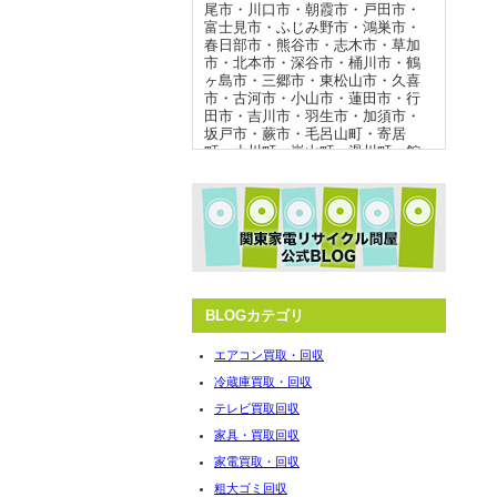
尾市
・
川口市
・
朝霞市
・
戸田市
・
富士見市
・
ふじみ野市
・
鴻巣市
・
春日部市
・
熊谷市
・
志木市
・
草加
市
・
北本市
・
深谷市
・
桶川市
・
鶴
ヶ島市
・
三郷市
・
東松山市
・
久喜
市
・
古河市
・
小山市
・
蓮田市
・
行
田市
・
吉川市
・
羽生市
・
加須市
・
坂戸市
・
蕨市
・
毛呂山町
・
寄居
町
・
小川町
・
嵐山町
・
滑川町
・
館
林市
・
邑楽郡板倉町
・
邑楽郡千代
田町
・
邑楽郡明和町
・
佐野市
・
野
田市
・
境町
・
つくば市
・
坂戸市
・
蕨市
・
常総市
・
坂東市
・
守谷市
・
つくばみらい市
・
所沢市
・
伊奈
町
・
白岡市
・
宮代町
・
杉戸町
・
狭
山市
・
秩父市
・
横瀬町
・
皆野町
・
長瀞町
BLOGカテゴリ
冷蔵庫 買取強化エリア
エアコン買取・回収
冷蔵庫買取・回収
さいたま市
・
熊谷市
・
上尾市
・
鴻
巣市
・
越谷市
・
川越市
・
朝霞市
・
テレビ買取回収
春日部市
・
川口市
・
東松山市
・
八
家具・買取回収
潮市
・
久喜市
・
宮代町
・
毛呂山
町
・
北本市
・
富士見市
・
ふじみ野
家電買取・回収
市
・
桶川市
・
行田市
・
坂戸市
・
伊
粗大ゴミ回収
奈町
・
加須市
・
鶴ヶ島市
・
羽生