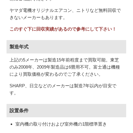
ヤマダ電機オリジナルエアコン、ニトリなど無料回収で
きないメーカーもあります。
このすぐ下に回収実績があるので参考にして下さい！
3.日程の調整
夏場、年度末の2月、3月は混みあいますのでお早めにご相
製造年式
談ください。お客様が希望日する日程でのお伺いを最優先
3.古いエアコンも大歓迎！エアコンの買取査定
します。お急ぎの方は最短即日も可能です。
上記の5メーカーは製造15年前程度まで買取可能。東芝
付属品・エアコンの状態を確認させて頂きます。リモコ
のみ2008年、2009年製造品は6畳用不可。富士通は機種
ン、配管、取付パネルを忘れてきてしまう方が多いので忘
により買取価格が変わるのでご了承ください。
れ物がないようにしてください。
SHARP、日立などのメーカーは製造7年以内が目安で
す。
設置条件
4.出張買取・お支払い
室内機の取り付けおよび室外機の1階標準置き
電気工事の資格を持ったスタッフがお伺いし、取り外し工