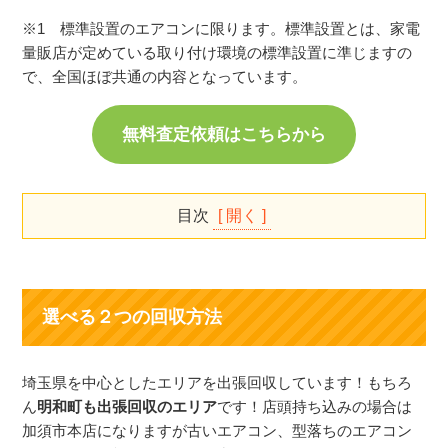
※1 標準設置のエアコンに限ります。標準設置とは、家電
量販店が定めている取り付け環境の標準設置に準じますの
で、全国ほぼ共通の内容となっています。
無料査定依頼はこちらから
目次
選べる2つの回収方法
無料回収ができる条件
選べる２つの回収方法
エアコン回収実績（明和町）
エアコンの回収費用がかかるポイント
エアコン回収で関東家電リサイクル問屋が選ばれる
埼玉県を中心としたエリアを出張回収しています！もちろ
理由
ん
明和町も出張回収のエリア
です！店頭持ち込みの場合は
加須市本店になりますが古いエアコン、型落ちのエアコン
回収対象となるエアコンの種類