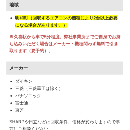
い。
地域
1.ご来店のご予約
明和町（回収するエアコンの機種により2台以上必要
お電話・LINE・メールにてエアコン回収のご予約をお願い
します。新品エアコンの場合は新品のエアコンを売りたい
になる場合があります。）
と事前に言っていただけるとスムーズです。
※久喜駅から車で5分程度。弊社事業所までご自身でお持
ち込みいただく場合はメーカー・機種問わず無料で引き
取ります（要予約）。
2.LINE・電話などでお問い合わせ
メーカー
お電話、LINE、メールフォームからお問い合わせくださ
ダイキン
い。回収価格の目安を出させて頂きます。その時に、エア
三菱（三菱重工は除く）
コンの設置環境について伺うので実際にエアコンが目の前
パナソニック
2.ご来店
にあるとスムーズです。
富士通
ご予約いただいた日に店頭へお持ちください。査定は10分
東芝
程度です。ご予約の方を優先しますのでお待たせしませ
ん。お持ち込みの場所は
こちら
になります。
SHARPや日立などは回収条件、価格が変わりますので事
前にご相談ください。