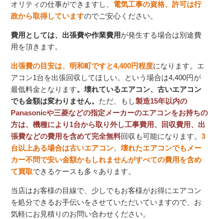
オリティの仕事ができますし、
電気工事の資格、許可は行
政から取得しています
のでご安心ください。
費用としては、出張費や作業費用
が発生する場合は別途費
用を頂きます。
出張費の目安は、明和町ですと4,400円程度
になります。エ
アコン1台を出張回収してほしい。という場合は4,400円が
最低料金となります
。壊れているエアコン、古いエアコン
でも金額は変わりません。
ただ、もし
製造15年以内の
Panasonicや三菱などの指定メーカーのエアコンをお持ちの
方は、機種により1台から取り外し工事費用、回収費用、出
張費などの費用を含めて完全無料
回収も可能になります。
3
台以上ある場合は古いエアコン、壊れたエアコンでもメー
カー不問で安い金額かもしれませんがすべての費用を含め
て買取
できるケースも多々あります。
当店はお客様の目線で、少しでもお客様がお得にエアコン
を処分できるお手伝いをさせていただいていますので、お
気軽にお見積りのお問い合わせください。