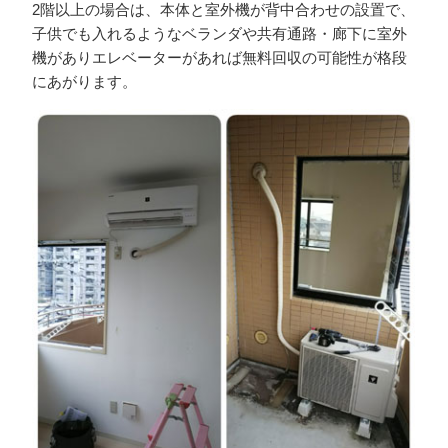
事を行います。回収費用が発生する場合、買取ができた場
2階以上の場合は、本体と室外機が背中合わせの設置で、
4.お支払い
合は現地現金払いになりますので、その場で査定、取り外
子供でも入れるようなベランダや共有通路・廊下に室外
し、ご精算となります。
機がありエレベーターがあれば無料回収の可能性が格段
買取価格にご納得いただけたらその場で現金買取致しま
にあがります。
す。※ 高額な場合は振り込みになる場合もございます。