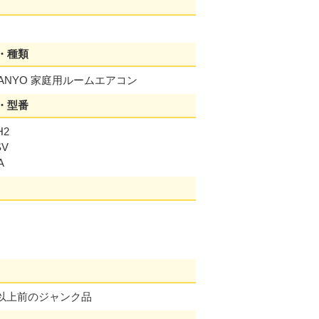
月
・種類
ANYO 家庭用ルームエアコン
・型番
H2
SV
A
年以上前のジャンク品