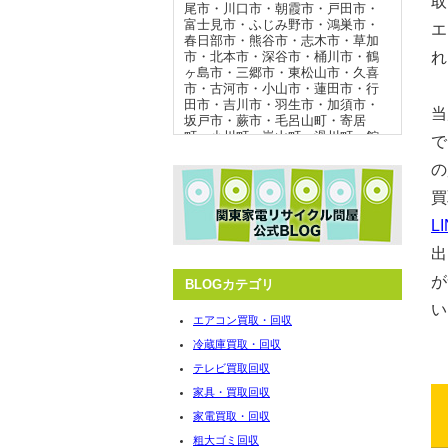
取
尾市
・
川口市
・
朝霞市
・
戸田市
・
富士見市
・
ふじみ野市
・
鴻巣市
・
エ
春日部市
・
熊谷市
・
志木市
・
草加
れ
市
・
北本市
・
深谷市
・
桶川市
・
鶴
ヶ島市
・
三郷市
・
東松山市
・
久喜
市
・
古河市
・
小山市
・
蓮田市
・
行
田市
・
吉川市
・
羽生市
・
加須市
・
当
坂戸市
・
蕨市
・
毛呂山町
・
寄居
町
・
小川町
・
嵐山町
・
滑川町
・
館
で
林市
・
邑楽郡板倉町
・
邑楽郡千代
の
田町
・
邑楽郡明和町
・
佐野市
・
野
田市
・
境町
・
つくば市
・
坂戸市
・
買
蕨市
・
常総市
・
坂東市
・
守谷市
・
つくばみらい市
・
所沢市
・
伊奈
L
町
・
白岡市
・
宮代町
・
杉戸町
・
狭
山市
・
秩父市
・
横瀬町
・
皆野町
・
出
長瀞町
が
BLOGカテゴリ
い
冷蔵庫 買取強化エリア
エアコン買取・回収
冷蔵庫買取・回収
さいたま市
・
熊谷市
・
上尾市
・
鴻
巣市
・
越谷市
・
川越市
・
朝霞市
・
テレビ買取回収
春日部市
・
川口市
・
東松山市
・
八
家具・買取回収
潮市
・
久喜市
・
宮代町
・
毛呂山
町
・
北本市
・
富士見市
・
ふじみ野
家電買取・回収
市
・
桶川市
・
行田市
・
坂戸市
・
伊
粗大ゴミ回収
奈町
・
加須市
・
鶴ヶ島市
・
羽生