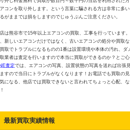
り外し料金無料で買取が数百円～数千円の当店を利用された方
アコンを取り外します。という言葉に騙される方は非常に多い
るがままでは損をしますのでじゅうぶんご注意ください。
店は熊谷市で15年以上エアコンの買取、工事を行っています
、新しいエアコンだけではなく、古いエアコンの処分や買取な
買取でトラブルになるものの1番は設置環境や本体の汚れ、ダ
取業者は査定を行いますので本当に買取ができるのか？とご心配
INE査定
では、エアコンの写真、設置状態の写真を送れば出張
ますので当日にトラブルがなくなります！お電話でも買取の見
気になる、他店では買取できないと言われてちょっと心配、など
！
最新買取実績情報