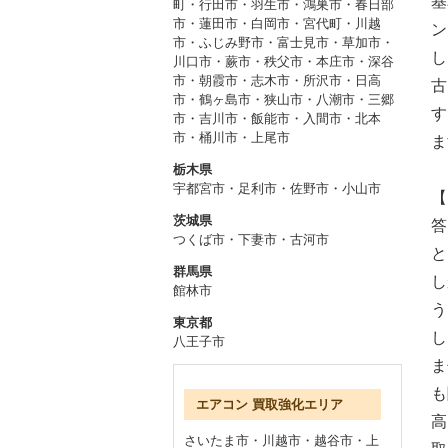
基
町
・
行田市・羽生市・鴻巣市
・
春日部
市・蓮田市・白岡市・宮代町
・
川越
ン
市・ふじみ野市・富士見市
・
草加市・
し
川口市・蕨市
・
秩父市・本庄市・深谷
市
・
朝霞市・志木市・所沢市
・
日高
古
市・鶴ヶ島市・狭山市
・
八潮市・三郷
す
市・吉川市
・
飯能市・入間市
・
北本
市・桶川市・上尾市
ま
栃木県
宇都宮市
・
足利市
・
佐野市
・
小山市
【
茨城県
答
つくば市
・
下妻市
・
古河市
と
群馬県
し
館林市
う
東京都
し
八王子市
ま
も
エアコン 買取強化エリア
高
さいたま市
・
川越市
・
越谷市
・
上