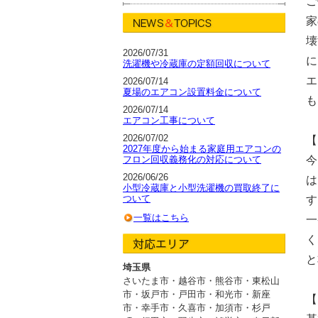
ご
家
壊
2026/07/31
に
洗濯機や冷蔵庫の定額回収について
エ
2026/07/14
夏場のエアコン設置料金について
も
2026/07/14
エアコン工事について
2026/07/02
【
2027年度から始まる家庭用エアコンの
フロン回収義務化の対応について
今
2026/06/26
は
小型冷蔵庫と小型洗濯機の買取終了に
ついて
す
一覧はこちら
一
く
と
埼玉県
さいたま市・越谷市
・
熊谷市・東松山
市・坂戸市
・
戸田市・和光市・新座
【
市
・
幸手市・久喜市・加須市・杉戸