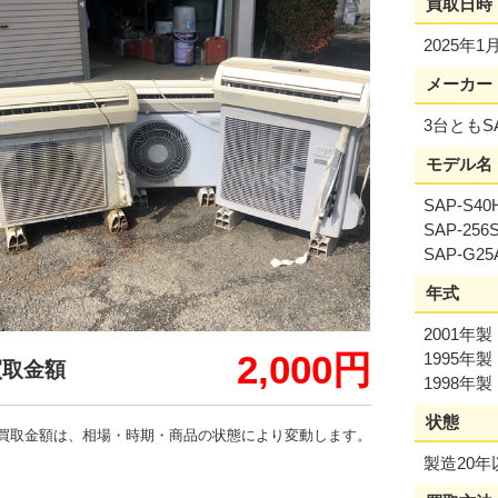
買取日時
2025年1
メーカー
3台ともS
モデル名
SAP-S40
SAP-256
SAP-G25
年式
2001年製
2,000円
1995年製
買取金額
1998年製
状態
買取金額は、相場・時期・商品の状態により変動します。
製造20