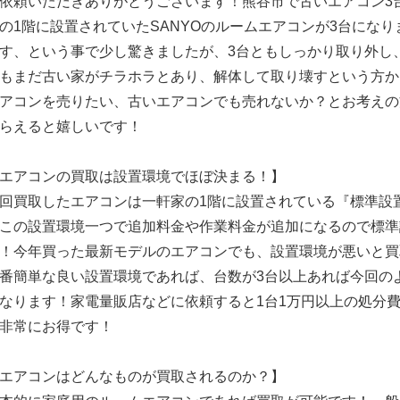
依頼いただきありがとうございます！熊谷市で古いエアコン3
の1階に設置されていたSANYOのルームエアコンが3台にな
す、という事で少し驚きましたが、3台ともしっかり取り外し
もまだ古い家がチラホラとあり、解体して取り壊すという方か
アコンを売りたい、古いエアコンでも売れないか？とお考えの
らえると嬉しいです！
エアコンの買取は設置環境でほぼ決まる！】
回買取したエアコンは一軒家の1階に設置されている『標準設
この設置環境一つで追加料金や作業料金が追加になるので標準
！今年買った最新モデルのエアコンでも、設置環境が悪いと買
番簡単な良い設置環境であれば、台数が3台以上あれば今回の
なります！家電量販店などに依頼すると1台1万円以上の処分
非常にお得です！
エアコンはどんなものが買取されるのか？】