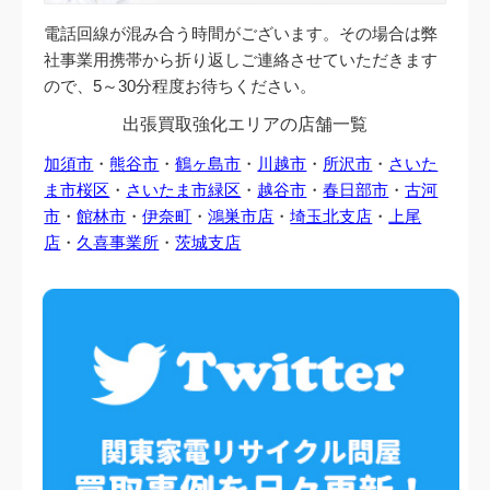
電話回線が混み合う時間がございます。その場合は弊
社事業用携帯から折り返しご連絡させていただきます
ので、5～30分程度お待ちください。
出張買取強化エリアの店舗一覧
加須市
・
熊谷市
・
鶴ヶ島市
・
川越市
・
所沢市
・
さいた
ま市桜区
・
さいたま市緑区
・
越谷市
・
春日部市
・
古河
市
・
館林市
・
伊奈町
・
鴻巣市店
・
埼玉北支店
・
上尾
店
・
久喜事業所
・
茨城支店