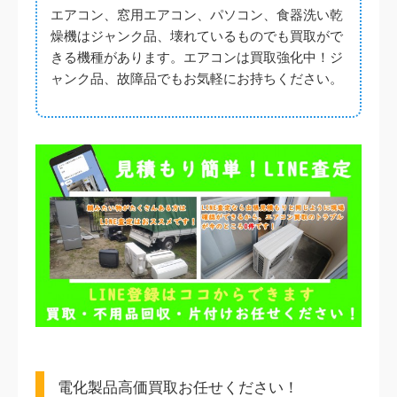
エアコン、窓用エアコン、パソコン、食器洗い乾
燥機はジャンク品、壊れているものでも買取がで
吉見市
きる機種があります。エアコンは買取強化中！ジ
ャンク品、故障品でもお気軽にお持ちください。
鳩山町
2.LINE・電話などでお問い合わせ
日高市
お電話、LINE、メールフォームからお問い合わせくだ
さい。買取価格の目安を出させて頂きます。その時
その他近隣地域
に、エアコンの設置環境について伺うので実際にエア
コンが目の前にあるとスムーズです。
電化製品高価買取お任せください！