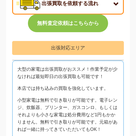
出張買取を依頼する流れ
無料査定依頼はこちらから
出張対応エリア
鶴ヶ島市
大型の家電は出張買取がおススメ！作業予定が少
なければ最短即日の出張買取も可能です！
川越市
本店では持ち込みの買取を強化しています。
1. 型番・機種を調べる
小型家電は無料で引き取りが可能です。電子レン
坂戸市
エアコンの室内機に貼ってある製品シールに【製造年
ジ、炊飯器、プリンター、ガスコンロ、もしくは
式】と【型番】がありますので、こちらをチェックし
それよりも小さな家電は処分費用など1円もかか
てください。
川島町
りません。無料で引き取りが可能です。元箱があ
れば一緒に持ってきていただいてもOK！
東松山市