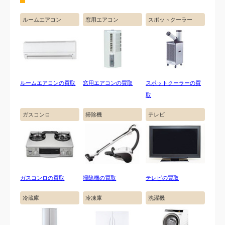
3.日程の調整
夏場、年度末の2月、3月は混みあいますのでお早めに
ルームエアコン
窓用エアコン
スポットクーラー
ご相談ください。お客様が希望日する日程でのお伺い
を最優先します。お急ぎの方は最短即日も可能です。
ルームエアコンの買取
窓用エアコンの買取
スポットクーラーの買
取
ガスコンロ
掃除機
テレビ
4.出張買取・お支払い
電気工事の資格を持ったスタッフがお伺いし、取り外
し工事を行います。買取価格は現地現金払いになりま
ガスコンロの買取
掃除機の買取
テレビの買取
すので、その場で査定、取り外し、買取価格を現金で
お渡しします。
冷蔵庫
冷凍庫
洗濯機