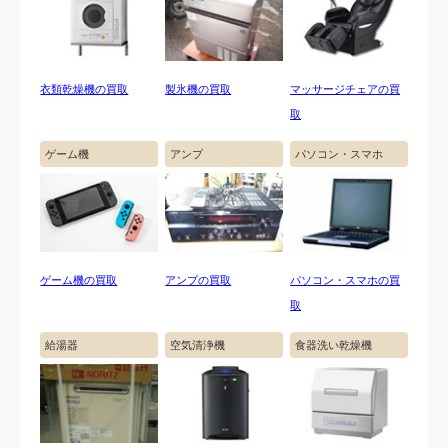
衣類乾燥機の買取
製氷機の買取
マッサージチェアの買
取
ゲーム機
アンプ
パソコン・スマホ
ゲーム機の買取
アンプの買取
パソコン・スマホの買
取
給湯器
空気清浄機
食器洗い乾燥機