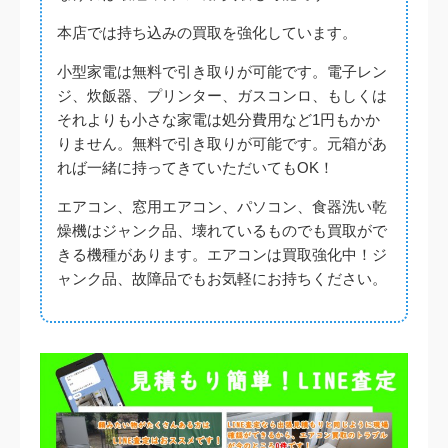
深谷市
本店では持ち込みの買取を強化しています。
1. 型番・機種を調べる
小型家電は無料で引き取りが可能です。電子レン
本庄市
エアコンの室内機に貼ってある製品シールに【製造年
ジ、炊飯器、プリンター、ガスコンロ、もしくは
式】と【型番】がありますので、こちらをチェックし
それよりも小さな家電は処分費用など1円もかか
てください。
鴻巣時
りません。無料で引き取りが可能です。元箱があ
れば一緒に持ってきていただいてもOK！
東松山市
エアコン、窓用エアコン、パソコン、食器洗い乾
燥機はジャンク品、壊れているものでも買取がで
吉見町
きる機種があります。エアコンは買取強化中！ジ
ャンク品、故障品でもお気軽にお持ちください。
滑川町
2.LINE・電話などでお問い合わせ
嵐山町
お電話、LINE、メールフォームからお問い合わせくだ
さい。買取価格の目安を出させて頂きます。その時
その他近隣地域
に、エアコンの設置環境について伺うので実際にエア
コンが目の前にあるとスムーズです。