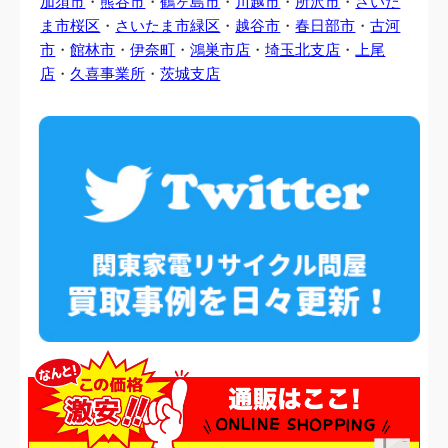
加須市
・
熊谷市
・
鶴ヶ島市
・
川越市
・
所沢市
・
さいた
ま市桜区
・
さいたま市緑区
・
越谷市
・
春日部市
・
古河
市
・
館林市
・
伊奈町
・
鴻巣市店
・
埼玉北支店
・
上尾
店
・
久喜事業所
・
茨城支店