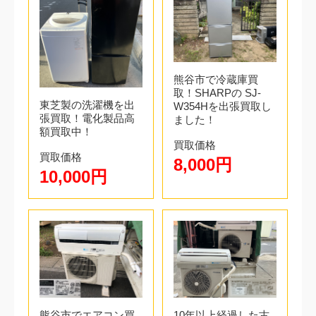
熊谷市で冷蔵庫買
取！SHARPの SJ-
東芝製の洗濯機を出
W354Hを出張買取し
張買取！電化製品高
ました！
額買取中！
買取価格
買取価格
8,000円
10,000円
熊谷市でエアコン買
10年以上経過した古