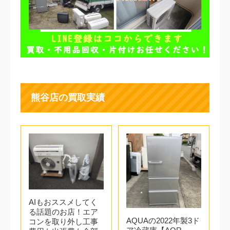
熊谷店の買取実績
3.日程の調整
夏場、年度末の2月、3月は混みあいますのでお早めに
ご相談ください。お客様が希望日する日程でのお伺い
を最優先します。お急ぎの方は最短即日も可能です。
AIもおススメしてく
る話題のお店！エア
AQUAの2022年製3ド
コンを取り外し工事