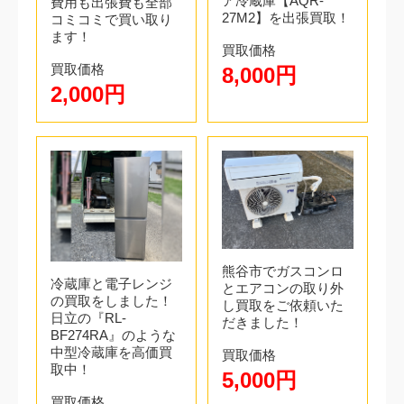
ア冷蔵庫【AQR-
費用も出張費も全部
27M2】を出張買取！
コミコミで買い取り
4.出張買取・お支払い
ます！
買取価格
電気工事の資格を持ったスタッフがお伺いし、取り外
買取価格
8,000円
し工事を行います。買取価格は現地現金払いになりま
2,000円
すので、その場で査定、取り外し、買取価格を現金で
お渡しします。
熊谷市でガスコンロ
冷蔵庫と電子レンジ
とエアコンの取り外
の買取をしました！
し買取をご依頼いた
日立の『RL-
だきました！
BF274RA』のような
中型冷蔵庫を高価買
買取価格
取中！
5,000円
買取価格